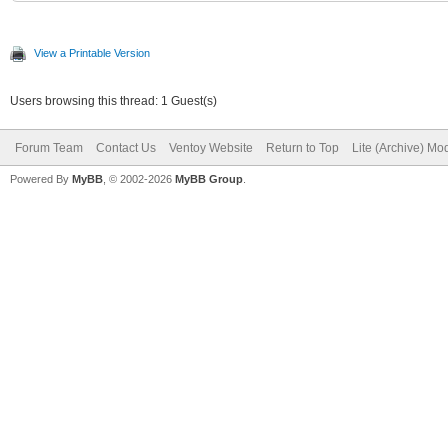
View a Printable Version
Users browsing this thread: 1 Guest(s)
Forum Team
Contact Us
Ventoy Website
Return to Top
Lite (Archive) Mo
Powered By
MyBB
, © 2002-2026
MyBB Group
.