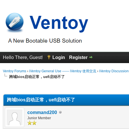
Hello There, Guest!
Login
Register
Ventoy Forums
›
iVentoy General Use —— iVentoy 使用交流
›
iVentoy Discussio
跨域bios启动正常，uefi启动不了
erage
跨域bios启动正常，uefi启动不了
command200
Junior Member