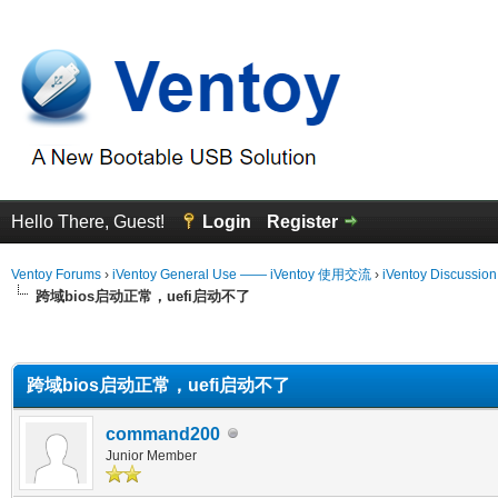
Hello There, Guest!
Login
Register
Ventoy Forums
›
iVentoy General Use —— iVentoy 使用交流
›
iVentoy Discussio
跨域bios启动正常，uefi启动不了
erage
跨域bios启动正常，uefi启动不了
command200
Junior Member