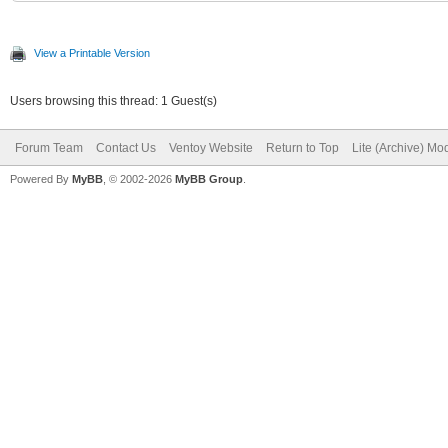
View a Printable Version
Users browsing this thread: 1 Guest(s)
Forum Team
Contact Us
Ventoy Website
Return to Top
Lite (Archive) Mo
Powered By
MyBB
, © 2002-2026
MyBB Group
.