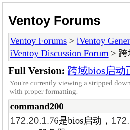
Ventoy Forums
Ventoy Forums
>
iVentoy Gen
iVentoy Discussion Forum
> 跨
Full Version:
跨域bios启动
You're currently viewing a stripped down
with proper formatting.
command200
172.
20.1.
172.
76是bios启动，