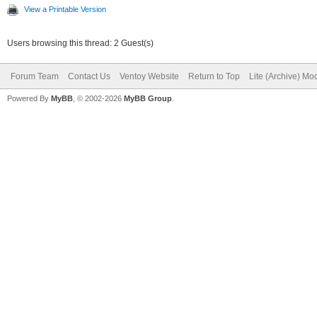
View a Printable Version
Users browsing this thread: 2 Guest(s)
Forum Team
Contact Us
Ventoy Website
Return to Top
Lite (Archive) Mo
Powered By
MyBB
, © 2002-2026
MyBB Group
.