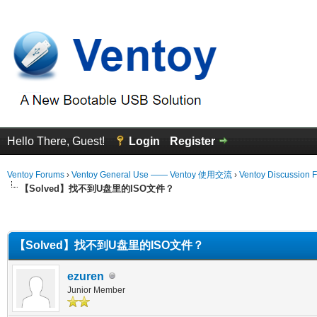
Hello There, Guest!
Login
Register
Ventoy Forums
›
Ventoy General Use —— Ventoy 使用交流
›
Ventoy Discussion 
【Solved】找不到U盘里的ISO文件？
erage
【Solved】找不到U盘里的ISO文件？
ezuren
Junior Member