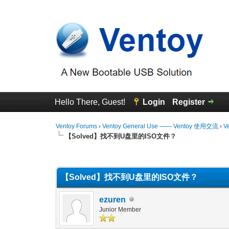
Hello There, Guest!
Login
Register
Ventoy Forums
›
Ventoy General Use —— Ventoy 使用交流
›
V
【Solved】找不到U盘里的ISO文件？
0 Vote(s) - 0 Average
1
2
3
4
5
【Solved】找不到U盘里的ISO文件？
ezuren
Junior Member