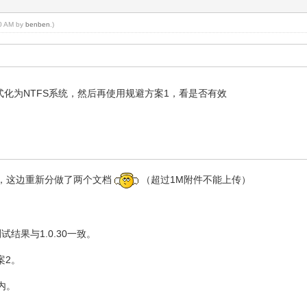
10 AM by
benben
.)
区格式化为NTFS系统，然后再使用规避方案1，看是否有效
，这边重新分做了两个文档
（超过1M附件不能上传）
mode测试结果与1.0.30一致。
方案2。
内。