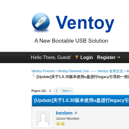
Hello There, Guest!
Login
Register
Ventoy Forums
›
Ventoy General Use —— Ventoy 使用交流
›
V
[Update]关于1.0.30版本使用u盘进行legacy引导的一
0 Vote(s) - 0 Average
1
2
3
4
5
Pages (2):
1
2
Next »
[Update]关于1.0.30版本使用u盘进行lega
benben
Junior Member