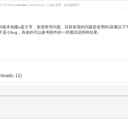
, 07:53 AM by
benben
.
Edit Reason: 已修正更新，新问题重开
)
0.30版本创建u盘引导，发现有些问题。目前发现的问题是使用8G容量以
不是小bug，具体的可以参考附件的一些测试说明和结果。
nloads: 11)