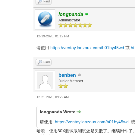
Find
longpanda
Administrator
12-19-2020, 01:12 PM
请使用
https://ventoy.lanzoux.com/b01by45wd
或
h
Find
benben
Junior Member
12-21-2020, 09:22 AM
longpanda Wrote:
请使用
https://ventoy.lanzoux.com/b01by45wd
哈喽，使用30X测试版测试还是失败了。继续附件了