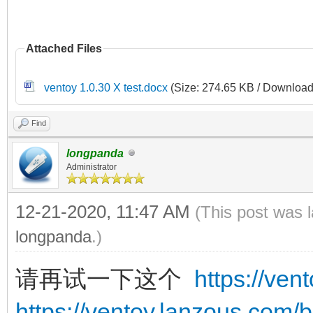
Attached Files
ventoy 1.0.30 X test.docx
(Size: 274.65 KB / Download
Find
longpanda
Administrator
12-21-2020, 11:47 AM
(This post was 
longpanda
.)
请再试一下这个
https://ve
https://ventoy.lanzous.com