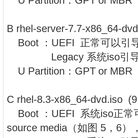
U Partition：GPT or
B rhel-server-7.7-x86_64-dv
Boot ：UEFI 正常可以引
Legacy 系统iso引
U Partition：GPT or MBR
C rhel-8.3-x86_64-dvd.iso (9
Boot ：UEFI 系统is
source media（如图 