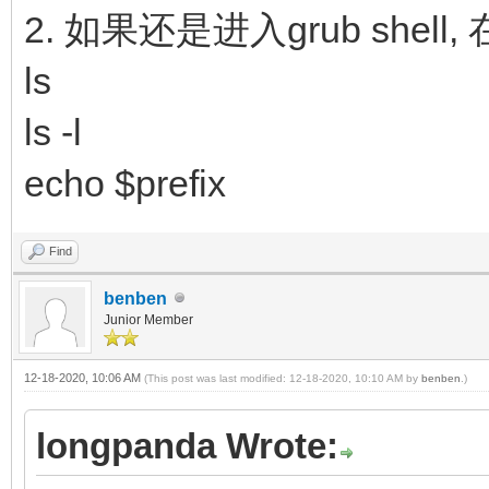
2. 如果还是进入grub she
ls
ls -l
echo $prefix
Find
benben
Junior Member
12-18-2020, 10:06 AM
(This post was last modified: 12-18-2020, 10:10 AM by
benben
.)
longpanda Wrote: