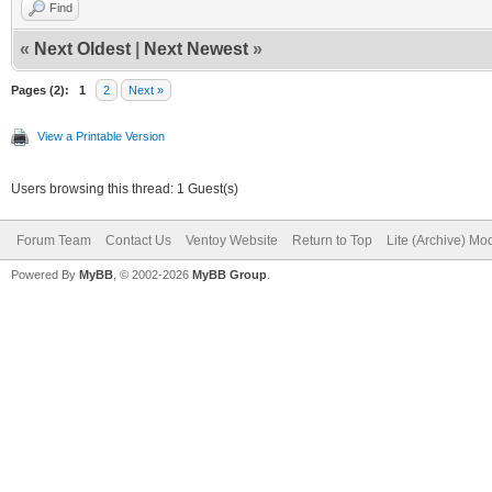
Find
«
Next Oldest
|
Next Newest
»
Pages (2):
1
2
Next »
View a Printable Version
Users browsing this thread: 1 Guest(s)
Forum Team
Contact Us
Ventoy Website
Return to Top
Lite (Archive) Mo
Powered By
MyBB
, © 2002-2026
MyBB Group
.