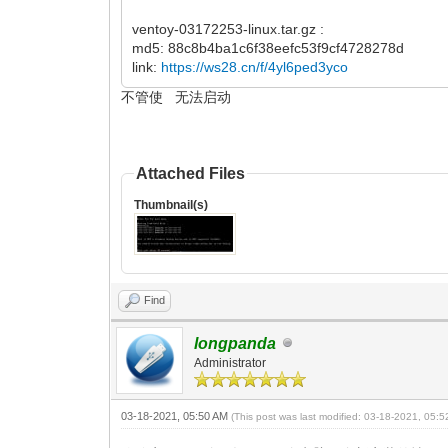
ventoy-03172253-linux.tar.gz :
md5: 88c8b4ba1c6f38eefc53f9cf4728278d
link:
https://ws28.cn/f/4yl6ped3yco
不管使 无法启动
Attached Files
Thumbnail(s)
Find
longpanda
Administrator
03-18-2021, 05:50 AM
(This post was last modified: 03-18-2021, 05: