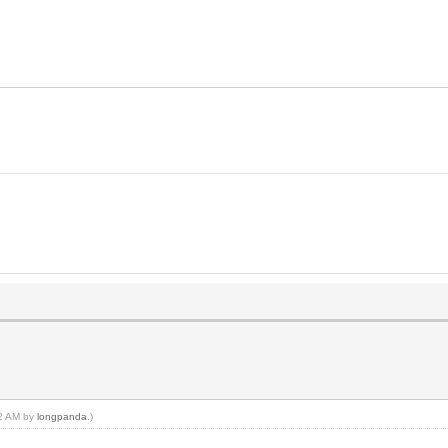
52 AM by
longpanda
.)