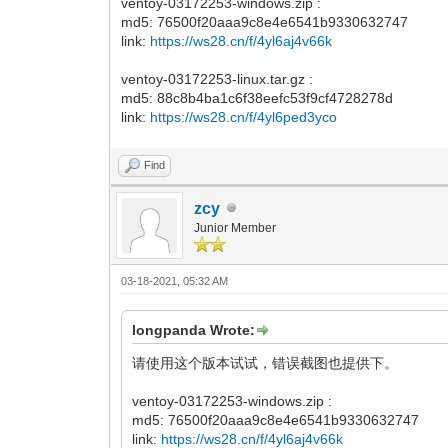
ventoy-03172253-windows.zip :
md5: 76500f20aaa9c8e4e6541b9330632747
link:
https://ws28.cn/f/4yl6aj4v66k
ventoy-03172253-linux.tar.gz :
md5: 88c8b4ba1c6f38eefc53f9cf4728278d
link:
https://ws28.cn/f/4yl6ped3yco
Find
zcy
Junior Member
03-18-2021, 05:32 AM
longpanda Wrote:
请使用这个版本试试，错误截图也提供下。
ventoy-03172253-windows.zip :
md5: 76500f20aaa9c8e4e6541b9330632747
link:
https://ws28.cn/f/4yl6aj4v66k