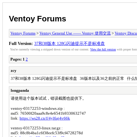
Ventoy Forums
Ventoy Forums
>
Ventoy General Use —— Ventoy 使用交流
>
Ventoy Discu
Full Version:
37和38版本 128G闪迪提示不是标准盘
You're currently viewing a stripped down version of our content.
View the full version
with proper form
Pages:
1
2
zcy
37和38版本 128G闪迪提示不是标准盘 36版本以及36之前的正常 什么
longpanda
请使用这个版本试试，错误截图也提供下。
ventoy-03172253-windows.zip :
md5: 76500f20aaa9c8e4e6541b9330632747
link:
https://ws28.cn/f/4yl6aj4v66k
ventoy-03172253-linux.tar.gz :
md5: 88c8b4ba1c6f38eefc53f9cf4728278d