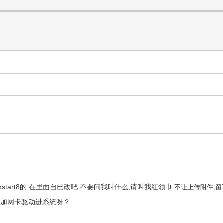
要
ickstart8的,在里面自已改吧.不要问我叫什么,请叫我红领巾.
不让上传附件,留
添加网卡驱动进系统呀？