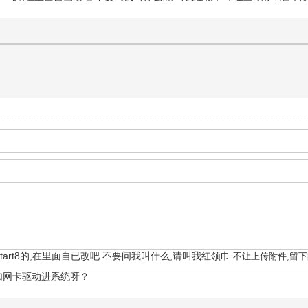
ckstart8的,在里面自已改吧.不要问我叫什么,请叫我红领巾.
不让上传附件,留下
加网卡驱动进系统呀？