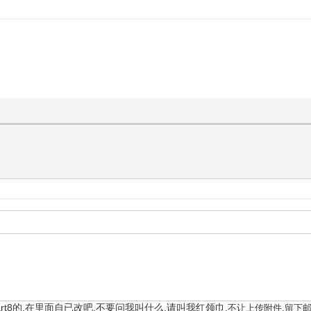
kstart8的,在里面自已改吧.不要问我叫什么,请叫我红领巾.
不让上传附件,留下邮