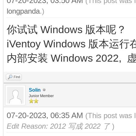
07-20-2023, 03:50 AM
(This post was 
longpanda
.)
你试试 Windows 版本呢？
iVentoy Windows 版
内部安装 Windows 2022,
Find
Solin
Junior Member
07-20-2023, 06:35 AM
(This post was 
Edit Reason: 2012 写成 2022 了
)