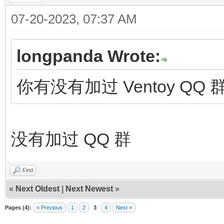
07-20-2023, 07:37 AM
longpanda Wrote:
你有没有加过 Ventoy Q
没有加过 QQ 群
Find
«
Next Oldest
|
Next Newest
»
Pages (4):
« Previous
1
2
3
4
Next »