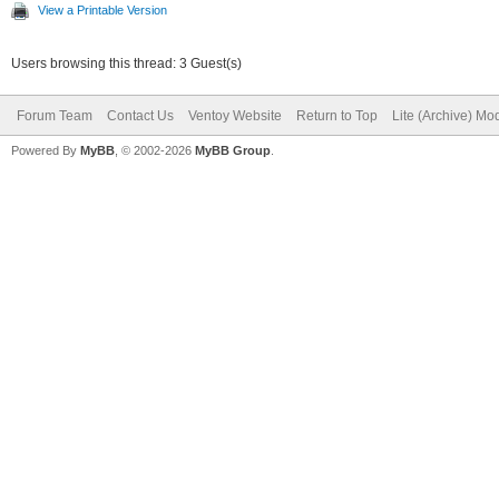
View a Printable Version
Users browsing this thread: 3 Guest(s)
Forum Team
Contact Us
Ventoy Website
Return to Top
Lite (Archive) Mo
Powered By
MyBB
, © 2002-2026
MyBB Group
.