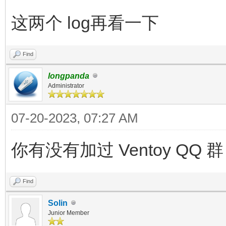
这两个 log再看一下
Find
longpanda
Administrator
07-20-2023, 07:27 AM
你有没有加过 Ventoy QQ
Find
Solin
Junior Member