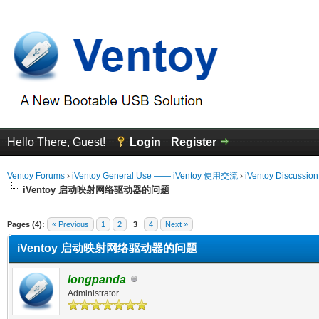
Hello There, Guest!
Login
Register
Ventoy Forums
›
iVentoy General Use —— iVentoy 使用交流
›
iVentoy Discussio
iVentoy 启动映射网络驱动器的问题
erage
Pages (4):
« Previous
1
2
3
4
Next »
iVentoy 启动映射网络驱动器的问题
longpanda
Administrator