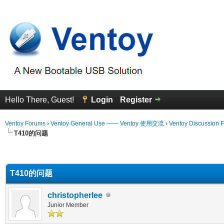
Hello There, Guest!
Login
Register
Ventoy Forums
›
Ventoy General Use —— Ventoy 使用交流
›
Ventoy Discussion 
T410的问题
erage
T410的问题
christopherlee
Junior Member