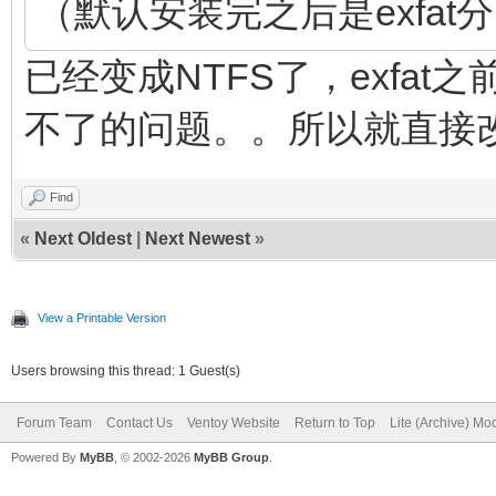
（默认安装完之后是exfat
已经变成NTFS了，exfa
不了的问题。。所以就直接
Find
«
Next Oldest
|
Next Newest
»
View a Printable Version
Users browsing this thread: 1 Guest(s)
Forum Team
Contact Us
Ventoy Website
Return to Top
Lite (Archive) Mo
Powered By
MyBB
, © 2002-2026
MyBB Group
.