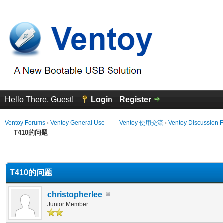
Hello There, Guest!
Login
Register
Ventoy Forums
›
Ventoy General Use —— Ventoy 使用交流
›
Ventoy Discussion 
T410的问题
erage
T410的问题
christopherlee
Junior Member