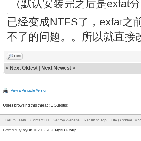
（默认安装完之后是exfat
已经变成NTFS了，exfa
不了的问题。。所以就直接
Find
«
Next Oldest
|
Next Newest
»
View a Printable Version
Users browsing this thread: 1 Guest(s)
Forum Team
Contact Us
Ventoy Website
Return to Top
Lite (Archive) Mo
Powered By
MyBB
, © 2002-2026
MyBB Group
.