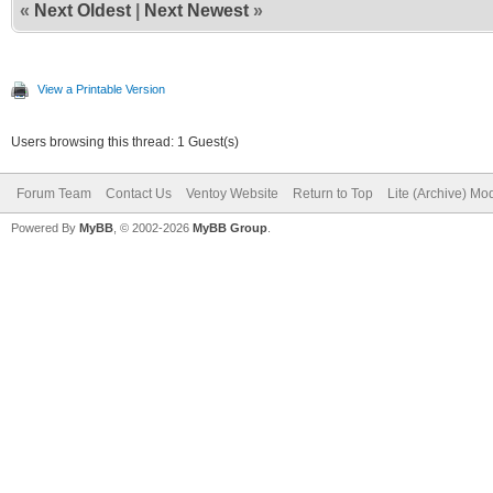
«
Next Oldest
|
Next Newest
»
View a Printable Version
Users browsing this thread: 1 Guest(s)
Forum Team
Contact Us
Ventoy Website
Return to Top
Lite (Archive) Mo
Powered By
MyBB
, © 2002-2026
MyBB Group
.