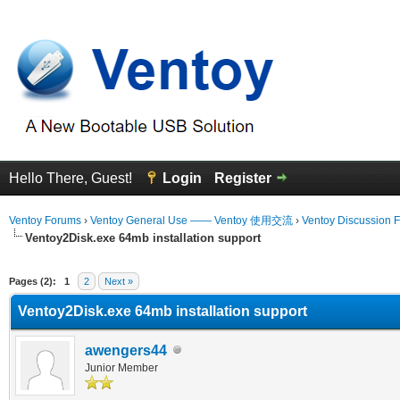
Hello There, Guest!
Login
Register
Ventoy Forums
›
Ventoy General Use —— Ventoy 使用交流
›
Ventoy Discussion 
Ventoy2Disk.exe 64mb installation support
erage
Pages (2):
1
2
Next »
Ventoy2Disk.exe 64mb installation support
awengers44
Junior Member