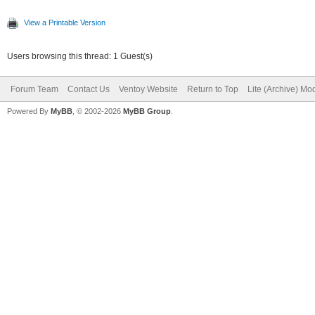
View a Printable Version
Users browsing this thread: 1 Guest(s)
Forum Team
Contact Us
Ventoy Website
Return to Top
Lite (Archive) Mo
Powered By
MyBB
, © 2002-2026
MyBB Group
.