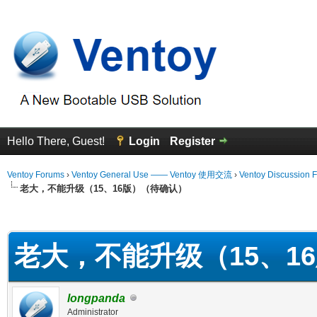
Hello There, Guest!
Login
Register
Ventoy Forums
›
Ventoy General Use —— Ventoy 使用交流
›
Ventoy Discussion 
老大，不能升级（15、16版）（待确认）
erage
老大，不能升级（15、1
longpanda
Administrator