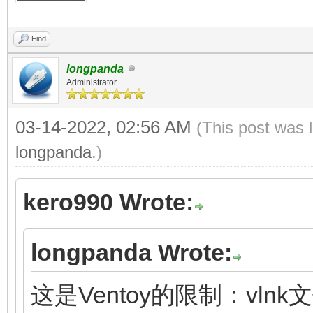
Find
longpanda
Administrator
03-14-2022, 02:56 AM
(This post was 
longpanda
.)
kero990 Wrote:
longpanda Wrote:
这是Ventoy的限制：vl