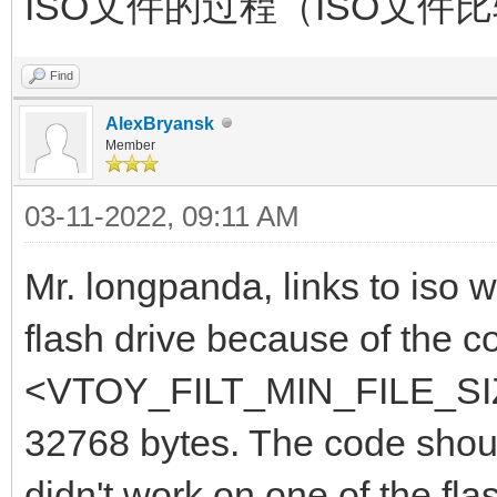
ISO文件的过程（ISO文
Find
AlexBryansk
Member
03-11-2022, 09:11 AM
Mr. longpanda, links to iso 
flash drive because of the c
<VTOY_FILT_MIN_FILE_SIZE.
32768 bytes. The code shoul
didn't work on one of the fla