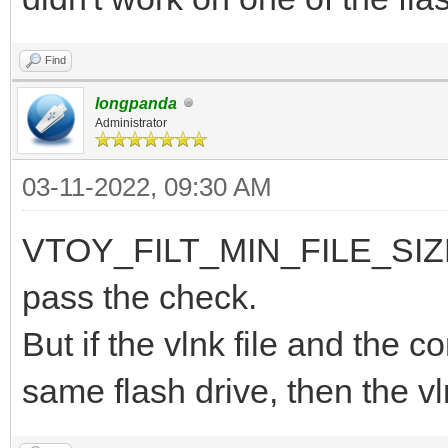
Find
longpanda
Administrator
03-11-2022, 09:30 AM
VTOY_FILT_MIN_FILE_SIZE i
pass the check.
But if the vlnk file and the c
same flash drive, then the vln