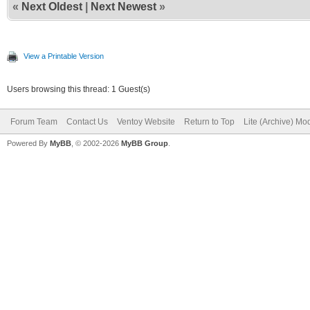
«
Next Oldest
|
Next Newest
»
View a Printable Version
Users browsing this thread: 1 Guest(s)
Forum Team
Contact Us
Ventoy Website
Return to Top
Lite (Archive) Mo
Powered By
MyBB
, © 2002-2026
MyBB Group
.