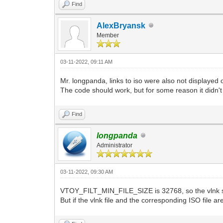
Find
AlexBryansk
Member
03-11-2022, 09:11 AM
Mr. longpanda, links to iso were also not displaye
The code should work, but for some reason it didn't 
Find
longpanda
Administrator
03-11-2022, 09:30 AM
VTOY_FILT_MIN_FILE_SIZE is 32768, so the vlnk s
But if the vlnk file and the corresponding ISO file are