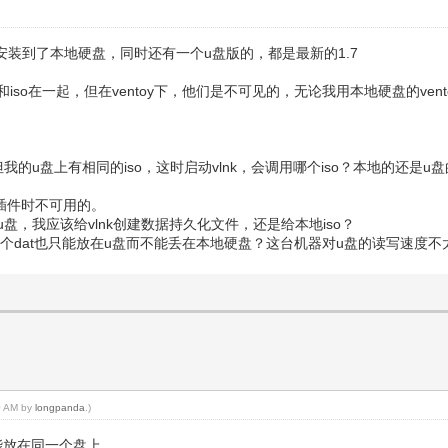
把他安装到了本地硬盘，同时还有一个u盘版的，都是最新的1.7
和iso在一起，但在ventoy下，他们是不可见的，无论我用本地硬盘的ven
但我的u盘上有相同的iso，这时启动vlnk，会调用哪个iso？本地的还是u
插件时不可用的。
u盘，我应该给vlnk创建数据持久化文件，还是给本地iso？
这个dat也只能放在u盘而不能丢在本地硬盘？这台机器对u盘的读写速度
50 AM by
longpanda
.)
不能放在同一个盘上。