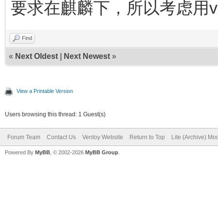
要求在麒麟下，所以考虑用ve
Find
«
Next Oldest
|
Next Newest
»
View a Printable Version
Users browsing this thread: 1 Guest(s)
Forum Team
Contact Us
Ventoy Website
Return to Top
Lite (Archive) Mo
Powered By
MyBB
, © 2002-2026
MyBB Group
.