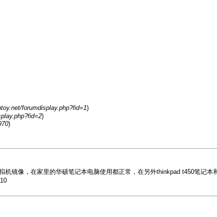
ntoy.net/forumdisplay.php?fid=1
)
splay.php?fid=2
)
970
)
河麒麟的vbox虚拟机镜像，在家里的华硕笔记本电脑使用都正常，在另外thinkpad t450
10