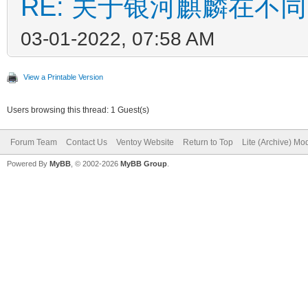
RE: 关于银河麒麟在不
03-01-2022, 07:58 AM
View a Printable Version
Users browsing this thread: 1 Guest(s)
Forum Team
Contact Us
Ventoy Website
Return to Top
Lite (Archive) Mo
Powered By
MyBB
, © 2002-2026
MyBB Group
.