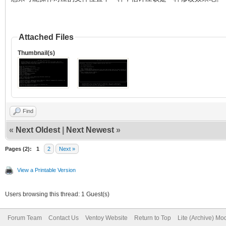
Attached Files
Thumbnail(s)
Find
«
Next Oldest
|
Next Newest
»
Pages (2):
1
2
Next »
View a Printable Version
Users browsing this thread: 1 Guest(s)
Forum Team
Contact Us
Ventoy Website
Return to Top
Lite (Archive) Mo