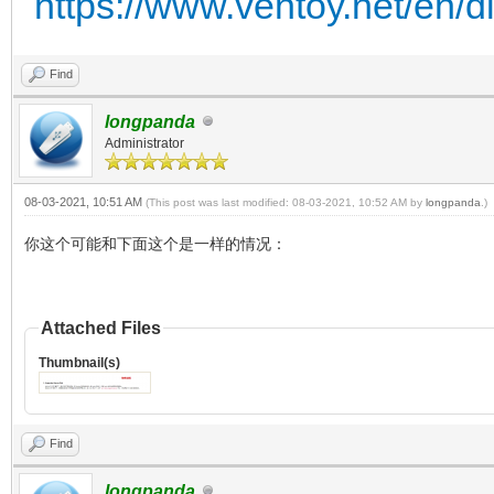
https://www.ventoy.net/en/d
Find
longpanda
Administrator
08-03-2021, 10:51 AM
(This post was last modified: 08-03-2021, 10:52 AM by
longpanda
.)
你这个可能和下面这个是一样的情况：
Attached Files
Thumbnail(s)
Find
longpanda