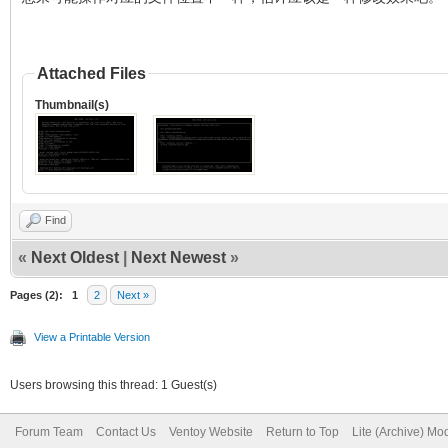
Attached Files
Thumbnail(s)
Find
«
Next Oldest
|
Next Newest
»
Pages (2):
1
2
Next »
View a Printable Version
Users browsing this thread: 1 Guest(s)
Forum Team
Contact Us
Ventoy Website
Return to Top
Lite (Archive) Mo