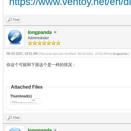
https://www.ventoy.net/en/d
Find
longpanda
Administrator
08-03-2021, 10:51 AM
(This post was last modified: 08-03-2021, 10:52 AM by
longpanda
.)
你这个可能和下面这个是一样的情况：
Attached Files
Thumbnail(s)
Find
longpanda