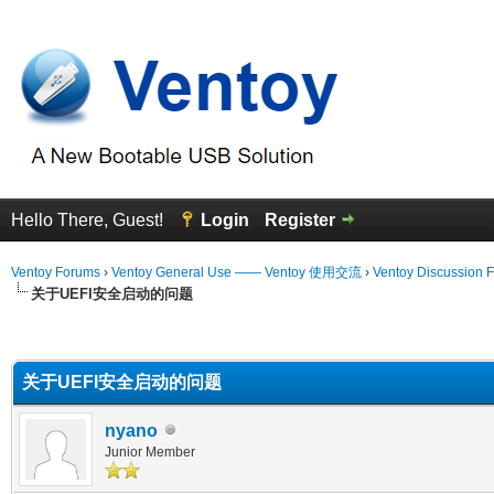
Hello There, Guest!
Login
Register
Ventoy Forums
›
Ventoy General Use —— Ventoy 使用交流
›
Ventoy Discussion 
关于UEFI安全启动的问题
erage
关于UEFI安全启动的问题
nyano
Junior Member