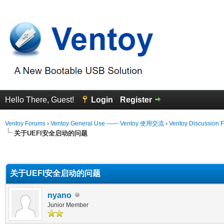
Hello There, Guest!
Login
Register
Ventoy Forums
›
Ventoy General Use —— Ventoy 使用交流
›
Ventoy Discussion 
关于UEFI安全启动的问题
erage
关于UEFI安全启动的问题
nyano
Junior Member