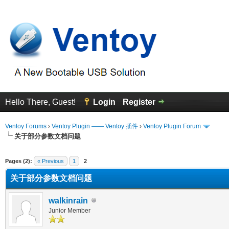
Hello There, Guest!
Login
Register
Ventoy Forums
›
Ventoy Plugin —— Ventoy 插件
›
Ventoy Plugin Forum
关于部分参数文档问题
erage
Pages (2):
« Previous
1
2
关于部分参数文档问题
walkinrain
Junior Member