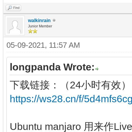
Find
walkinrain
Junior Member
05-09-2021, 11:57 AM
longpanda Wrote:
下载链接：（24小时有效）
https://ws28.cn/f/5d4mfs6c
Ubuntu manjaro 用来