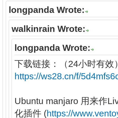
longpanda Wrote:
walkinrain Wrote:
longpanda Wrote:
下载链接：（24小时有效
https://ws28.cn/f/5d4mfs
Ubuntu manjaro 用
化插件 (
https://www.vento