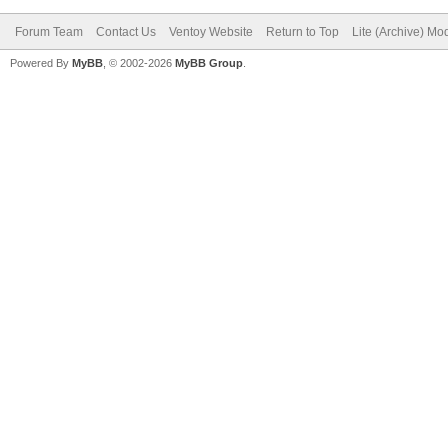
Forum Team
Contact Us
Ventoy Website
Return to Top
Lite (Archive) Mo
Powered By
MyBB
, © 2002-2026
MyBB Group
.