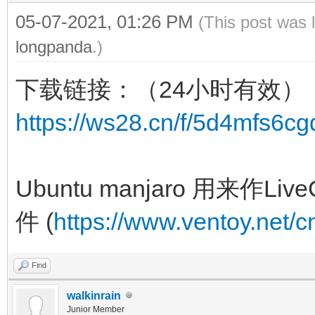
05-07-2021, 01:26 PM
(This post was 
longpanda
.)
下载链接：（24小时有效）
https://ws28.cn/f/5d4mfs6cg
Ubuntu manjaro 用来
件 (
https://www.ventoy.net/c
Find
walkinrain
Junior Member