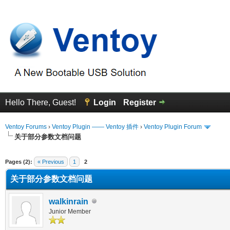
Hello There, Guest!
Login
Register
Ventoy Forums
›
Ventoy Plugin —— Ventoy 插件
›
Ventoy Plugin Forum
关于部分参数文档问题
erage
Pages (2):
« Previous
1
2
关于部分参数文档问题
walkinrain
Junior Member