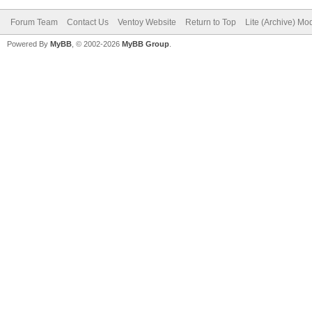
Forum Team
Contact Us
Ventoy Website
Return to Top
Lite (Archive) Mo
Powered By
MyBB
, © 2002-2026
MyBB Group
.