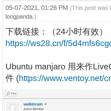
05-07-2021, 01:26 PM
(This post was 
longpanda
.)
下载链接：（24小时有效）
https://ws28.cn/f/5d4mfs6cg
Ubuntu manjaro 用来
件 (
https://www.ventoy.net/c
Find
walkinrain
Junior Member