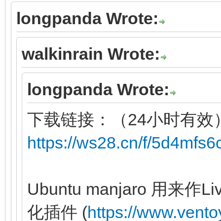
longpanda Wrote:
walkinrain Wrote:
longpanda Wrote:
下载链接：（24小时有效
https://ws28.cn/f/5d4mfs
Ubuntu manjaro 用
化插件 (
https://www.vento