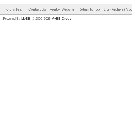
Forum Team
Contact Us
Ventoy Website
Return to Top
Lite (Archive) Mo
Powered By
MyBB
, © 2002-2026
MyBB Group
.