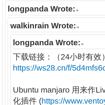
longpanda Wrote:
walkinrain Wrote:
longpanda Wrote:
下载链接：（24小时有效
https://ws28.cn/f/5d4mfs
Ubuntu manjaro 用
化插件 (
https://www.vento