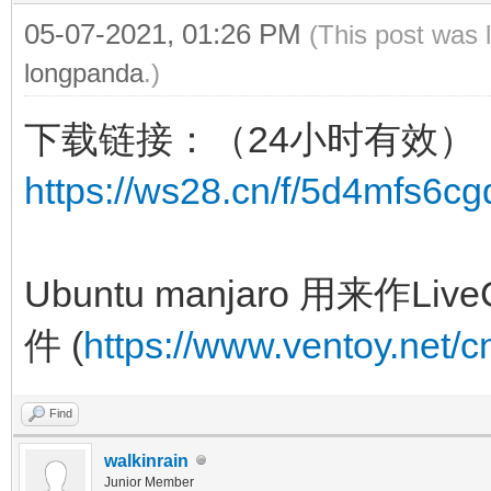
05-07-2021, 01:26 PM
(This post was 
longpanda
.)
下载链接：（24小时有效）
https://ws28.cn/f/5d4mfs6cg
Ubuntu manjaro 用来
件 (
https://www.ventoy.net/c
Find
walkinrain
Junior Member