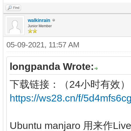
Find
walkinrain
Junior Member
05-09-2021, 11:57 AM
longpanda Wrote:
下载链接：（24小时有效）
https://ws28.cn/f/5d4mfs6c
Ubuntu manjaro 用来