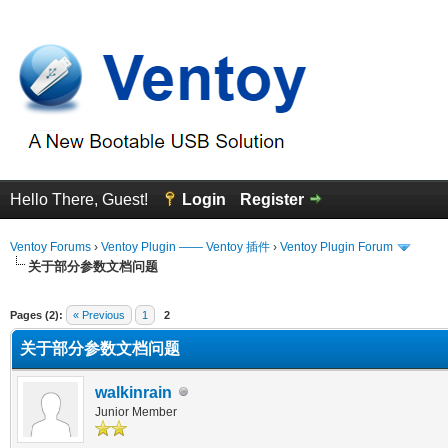
Hello There, Guest!
Login
Register
Ventoy Forums
›
Ventoy Plugin —— Ventoy 插件
›
Ventoy Plugin Forum
关于部分参数文档问题
erage
Pages (2):
« Previous
1
2
关于部分参数文档问题
walkinrain
Junior Member