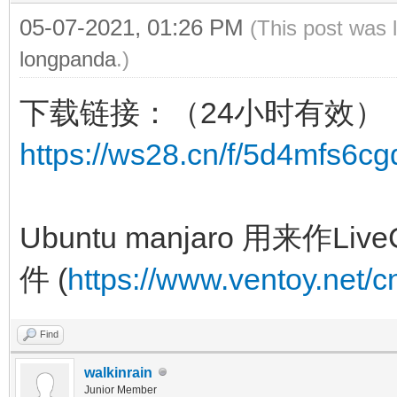
05-07-2021, 01:26 PM
(This post was 
longpanda
.)
下载链接：（24小时有效）
https://ws28.cn/f/5d4mfs6cg
Ubuntu manjaro 用来
件 (
https://www.ventoy.net/c
Find
walkinrain
Junior Member