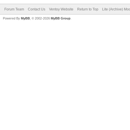
Forum Team
Contact Us
Ventoy Website
Return to Top
Lite (Archive) Mo
Powered By
MyBB
, © 2002-2026
MyBB Group
.