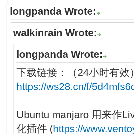
longpanda Wrote:
walkinrain Wrote:
longpanda Wrote:
下载链接：（24小时有效
https://ws28.cn/f/5d4mfs
Ubuntu manjaro 用
化插件 (
https://www.vento