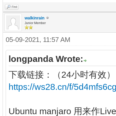
Find
walkinrain
Junior Member
05-09-2021, 11:57 AM
longpanda Wrote:
下载链接：（24小时有效）
https://ws28.cn/f/5d4mfs6c
Ubuntu manjaro 用来