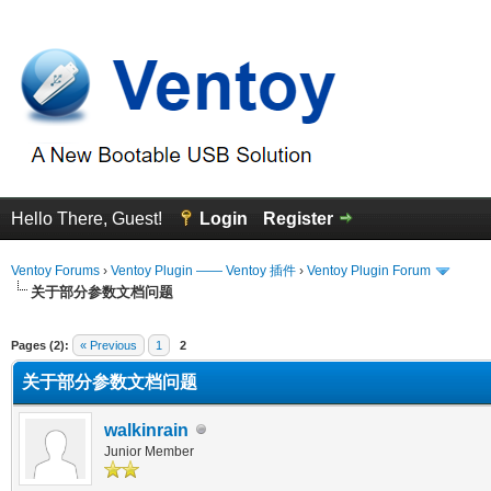
Hello There, Guest!
Login
Register
Ventoy Forums
›
Ventoy Plugin —— Ventoy 插件
›
Ventoy Plugin Forum
关于部分参数文档问题
erage
Pages (2):
« Previous
1
2
关于部分参数文档问题
walkinrain
Junior Member