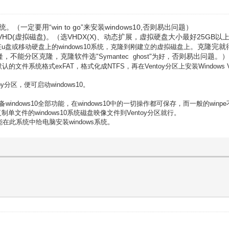
0系统。（一定要用“win to go”来安装windows10,否则易出问题）
创建VHD(虚拟磁盘)。（选VHDX(X)、动态扩展，虚拟硬盘大小最好25GB以
在
。克隆完就得
u盘或移动硬盘上的windows10系统，克隆到刚建立的虚拟磁盘上
克隆，不能分区克隆，克隆软件选
否则易出问题。
"
Symantec
g
host"为好，
区默认的
文件系统
格
式
exFAT，格式化成NTFS，再在Ventoy分区上安装Wind
oy
分区，便可启动windows10。
备windows10全部功能，在windows10中的一切操作都可保存，而一般的win
复制
单文件的windows10系统磁盘映像文件到
Ventoy
分区
就行。
此系统中给电脑安装windows系统。