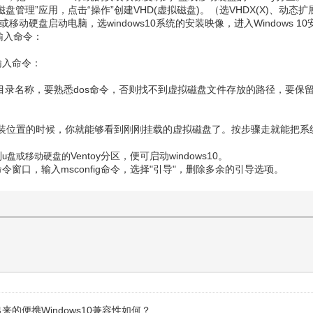
10“磁盘管理”应用，点击“操作”创建VHD(虚拟磁盘)。（选VHDX(X)、
动硬盘启动电脑，选windows10系统的安装映像，进入Windows 10安
。输入命令：
输入命令：
路径目录名称，要熟悉dos命令，否则找不到虚拟磁盘文件存放的路径，要保
位置的时候，你就能够看到刚刚挂载的虚拟磁盘了。按步骤走就能把系统装到
到
Ventoy分区，便可启动windows10。
u盘或移动硬盘的
命令窗口，输入msconfig命令，选择"引导"，删除多余的引导选项。
的便携Windows10兼容性如何？