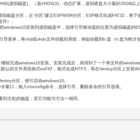
”创建VHD(虚拟磁盘)。（选VHDX(X)、动态扩展，虚拟硬盘大小最好25
软件，给虚拟磁盘分区，点“分区”建立ESP/MSR分区，ESP格式化成FAT3
（盘符）。
tup软件，把windows10安装到虚拟磁盘中，选择引导驱动器的位置为虚拟
加vhd到引导菜单，将vhd或vhdx文件挂载到系统，例如挂载到h:盘（h:
完成windows10安装。安装完成后，就得到了一个单文件的window
y分区默认的文件系统格式exFAT，格式化成NTFS，再在Ventoy分区上安装W
）
ntoy分区，便可启动windows10。
命令窗口，输入msconfig命令，选择引导，删除多余的引导选项。
直接看到主机的磁盘，其它功能与方法一相同。