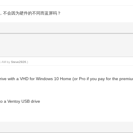
用，不会因为硬件的不同而蓝屏吗？
51 AM by
Steve2926
.)
rive with a VHD for Windows 10 Home (or Pro if you pay for the premiu
 to a Ventoy USB drive