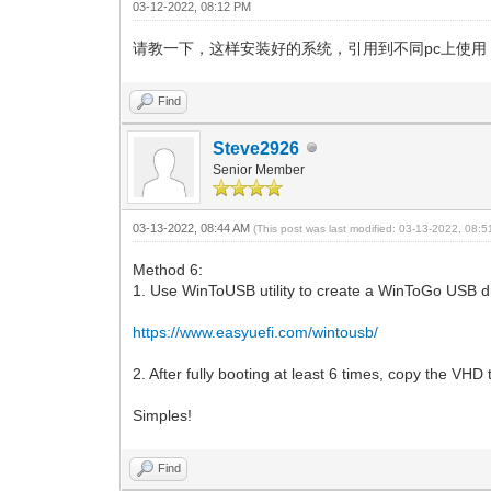
03-12-2022, 08:12 PM
请教一下，这样安装好的系统，引用到不同pc上使
Find
Steve2926
Senior Member
03-13-2022, 08:44 AM
(This post was last modified: 03-13-2022, 08:
Method 6:
1. Use WinToUSB utility to create a WinToGo USB d
https://www.easyuefi.com/wintousb/
2. After fully booting at least 6 times, copy the VHD
Simples!
Find