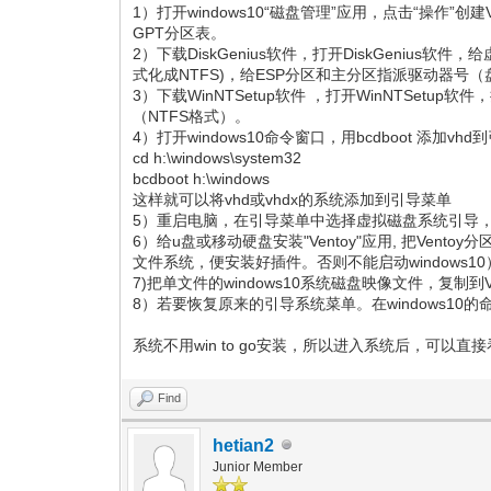
1）打开windows10“磁盘管理”应用，点击“操作
GPT分区表。
2）下载DiskGenius软件，打开DiskGenius
式化成NTFS)，给ESP分区和主分区指派驱动器号
3）下载WinNTSetup软件 ，打开WinNTSe
（NTFS格式）。
4）打开windows10命令窗口，用bcdboot 添
cd h:\windows\system32
bcdboot h:\windows
这样就可以将vhd或vhdx的系统添加到引导菜单
5）重启电脑，在引导菜单中选择虚拟磁盘系统引导，继续
6）给u盘或移动硬盘安装"Ventoy"应用, 把Vento
文件系统，便安装好插件。否则不能启动windows10
7)把单文件的windows10系统磁盘映像文件，复制到Ve
8）若要恢复原来的引导系统菜单。在windows10的
系统不用win to go安装，所以进入系统后，可以
Find
hetian2
Junior Member