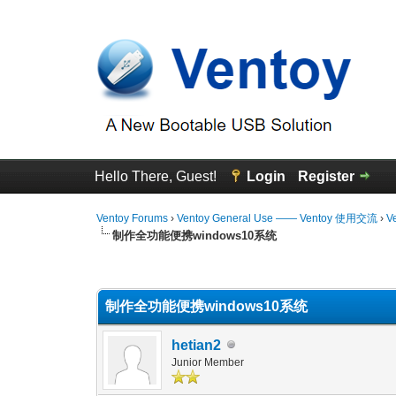
Hello There, Guest!
Login
Register
Ventoy Forums
›
Ventoy General Use —— Ventoy 使用交流
›
V
制作全功能便携windows10系统
3 Vote(s) - 3.67 Average
1
2
3
4
5
制作全功能便携windows10系统
hetian2
Junior Member