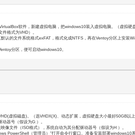
件，打开VirtualBox软件，新建虚拟电脑，把windows10装入虚拟电脑
（文件格式为VHD）。
y分区默认的文件系统格式exFAT，格式化成NTFS，再在Ventoy分区上安装W
）
ntoy分区，便可启动windows10。
”创建VHD(虚拟磁盘)。（选VHDX(X)、动态扩展，虚拟硬盘大小最好50
驱动器号（假设为G:）。
10系统映像文件（ISO格式），系统自动为其分配驱动器号（假设为H:）。
ows PowerShell（管理员）”打开命令行窗口。准备安装部署windows