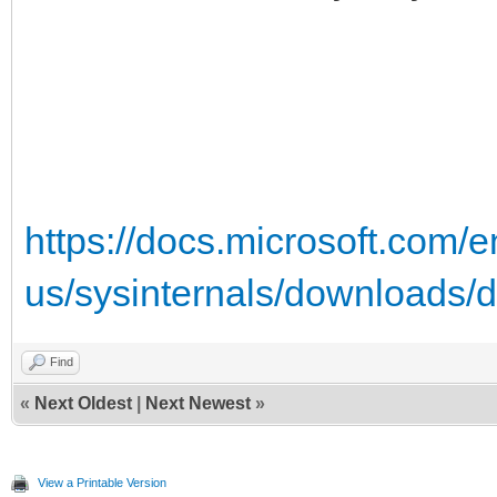
https://docs.microsoft.com/e
us/sysinternals/downloads/
Find
«
Next Oldest
|
Next Newest
»
View a Printable Version