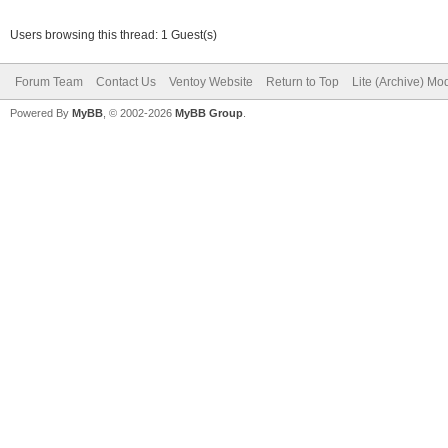
Users browsing this thread: 1 Guest(s)
Forum Team
Contact Us
Ventoy Website
Return to Top
Lite (Archive) Mo
Powered By
MyBB
, © 2002-2026
MyBB Group
.