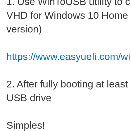
1. Use WinToUSB utility to 
VHD for Windows 10 Home (o
version)
https://www.easyuefi.com/wi
2. After fully booting at lea
USB drive
Simples!