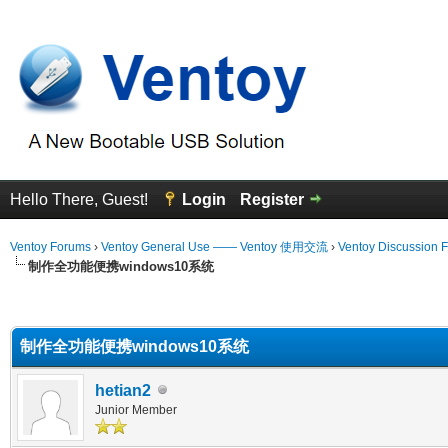
Hello There, Guest!
Login
Register
Ventoy Forums
›
Ventoy General Use —— Ventoy 使用交流
›
Ventoy Discussion 
制作全功能便携windows10系统
 Average
制作全功能便携windows10系统
hetian2
Junior Member