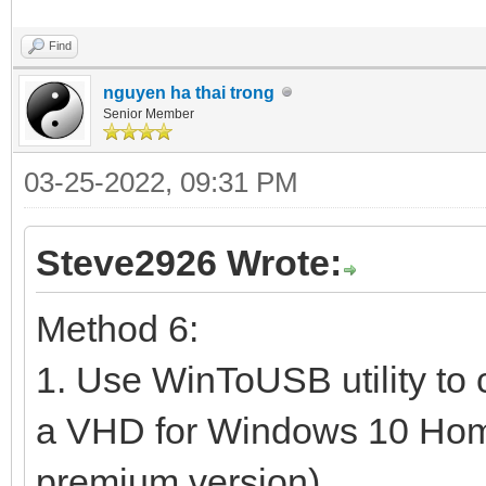
Find
nguyen ha thai trong
Senior Member
03-25-2022, 09:31 PM
Steve2926 Wrote:
Method 6:
1. Use WinToUSB utility to
a VHD for Windows 10 Home 
premium version)