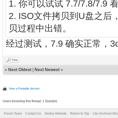
1. 你可以试试 7.7/7.8/7
2. ISO文件拷贝到U盘
贝过程中出错。
经过测试，7.9 确实正常，3
Find
«
Next Oldest
|
Next Newest
»
View a Printable Version
Users browsing this thread: 1 Guest(s)
Forum Team
Contact Us
Ventoy Website
Return to Top
Lite (Archive) Mo