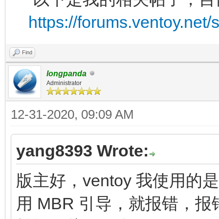
https://forums.ventoy.net
Find
longpanda
Administrator
12-31-2020, 09:09 AM
yang8393 Wrote:
版主好，ventoy 我使用的是
用 MBR 引导，就报错，报