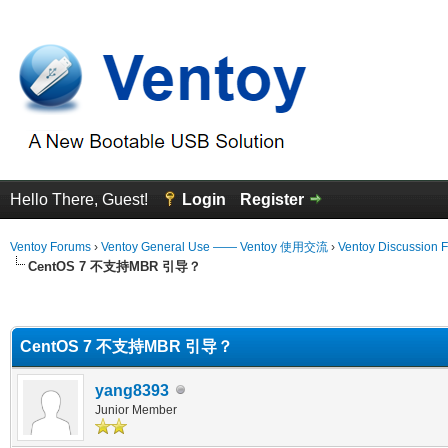
Hello There, Guest!
Login
Register
Ventoy Forums
›
Ventoy General Use —— Ventoy 使用交流
›
Ventoy Discussion 
CentOS 7 不支持MBR 引导？
erage
CentOS 7 不支持MBR 引导？
yang8393
Junior Member