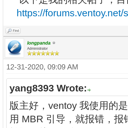
https://forums.ventoy.net
Find
longpanda
Administrator
12-31-2020, 09:09 AM
yang8393 Wrote:
版主好，ventoy 我使用的是
用 MBR 引导，就报错，报