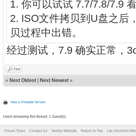
1. 你可以试试 7.7/7.8/7
2. ISO文件拷贝到U盘
贝过程中出错。
经过测试，7.9 确实正常，3
Find
«
Next Oldest
|
Next Newest
»
View a Printable Version
Users browsing this thread: 1 Guest(s)
Forum Team
Contact Us
Ventoy Website
Return to Top
Lite (Archive) Mo