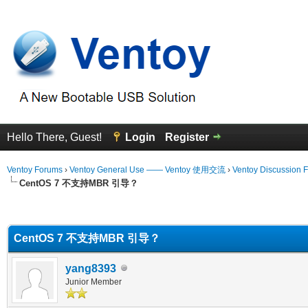
Hello There, Guest!
Login
Register
Ventoy Forums
›
Ventoy General Use —— Ventoy 使用交流
›
Ventoy Discussion 
CentOS 7 不支持MBR 引导？
erage
CentOS 7 不支持MBR 引导？
yang8393
Junior Member