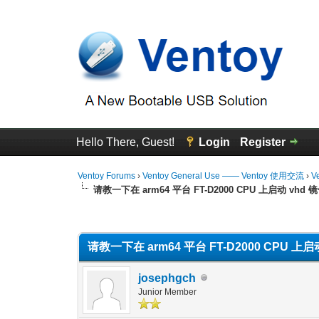
Hello There, Guest!
Login
Register
Ventoy Forums
›
Ventoy General Use —— Ventoy 使用交流
›
V
请教一下在 arm64 平台 FT-D2000 CPU 上启动 vhd
0 Vote(s) - 0 Average
1
2
3
4
5
请教一下在 arm64 平台 FT-D2000 CPU 上
josephgch
Junior Member