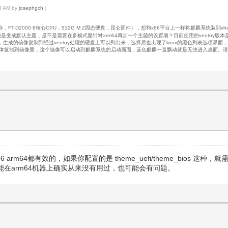
58 AM by
josephgch
.)
存，FT-D2000 8核心CPU，512G M.2固态硬盘，昆仑固件），想和x86平台上一样将麒麟系统装
是变成默认主题，是不是需要在多模式里针对arm64再加一个主题的设置项？目前使用的ventoy版本是1.
本正常完成，生成的镜像复制到经过ventoy处理的硬盘上可以列出来，选择后也出现了linux的黑色列表
 将硬盘整体复制到镜像里，这个镜像可以启动到麒麟系统的启动画面，蓝色麒麟一直飘动就是无法进入桌面
x86 arm64都有效的，如果你配置的是 theme_uefi/theme_bios 这种，就
这个功能在arm64机器上确实从来没有用过，也可能会有问题。