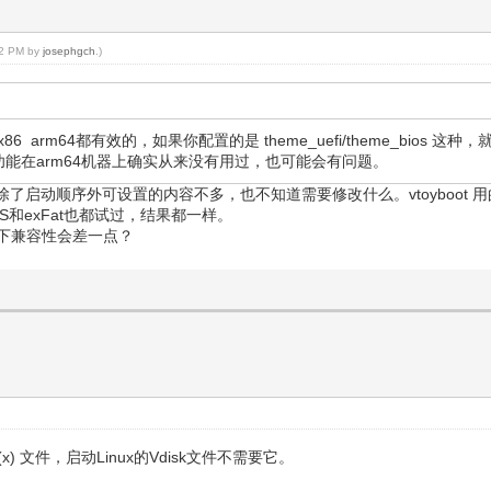
:02 PM by
josephgch
.)
针对x86 arm64都有效的，如果你配置的是 theme_uefi/theme_bios 这种
过这个功能在arm64机器上确实从来没有用过，也可能会有问题。
动顺序外可设置的内容不多，也不知道需要修改什么。vtoyboot 用的是
FS和exFat也都试过，结果都一样。
m64下兼容性会差一点？
VHD(x) 文件，启动Linux的Vdisk文件不需要它。