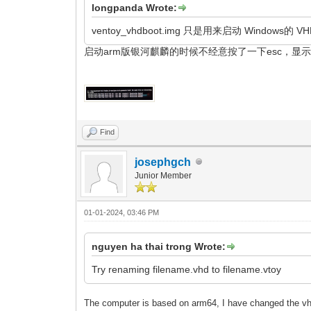
longpanda Wrote:
ventoy_vhdboot.img 只是用来启动 Windows的
启动arm版银河麒麟的时候不经意按了一下esc，
Find
josephgch
Junior Member
01-01-2024, 03:46 PM
nguyen ha thai trong Wrote:
Try renaming filename.vhd to filename.vtoy
The computer is based on arm64, I have changed the vh