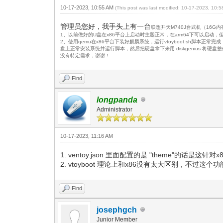
10-17-2023, 10:55 AM
(This post was last modified: 10-17-2023, 10:
管理员您好，我手头上有一台
联想开天M740J台式机（16G内
1、以前做好的U盘在x86平台上启动时主题正常，在arm64下可以启动，但
2、使用qemu在x86平台下装好麒麟系统，运行vtoyboot.sh脚
盘上正常安装系统并运行脚本，然后把硬盘拿下来用 diskgenius
没有特定需求，谢谢！
Find
longpanda
Administrator
10-17-2023, 11:16 AM
1. ventoy.json 里面配置的是 "theme"的话是这针对
2. vtoyboot 理论上和x86没有太大区别，不过
Find
josephgch
Junior Member