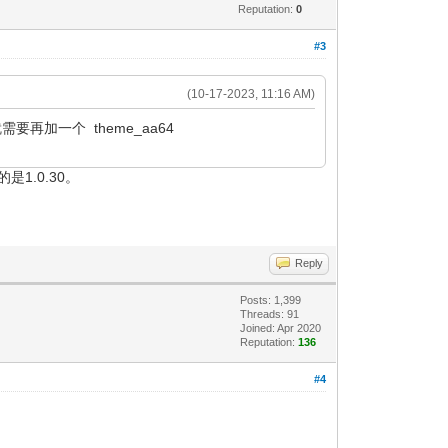
Reputation:
0
#3
(10-17-2023, 11:16 AM)
，就需要再加一个 theme_aa64
1.0.30。
Reply
Posts: 1,399
Threads: 91
Joined: Apr 2020
Reputation:
136
#4