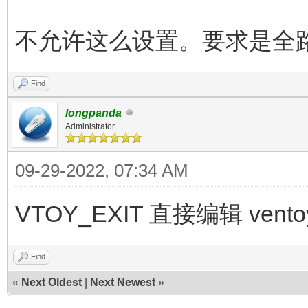
不允许这么设置。要求是全
Find
longpanda
Administrator
09-29-2022, 07:34 AM
VTOY_EXIT 直接编辑 ve
Find
«
Next Oldest
|
Next Newest
»