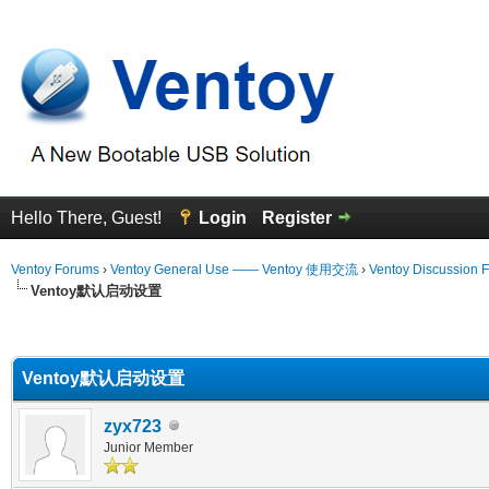
Hello There, Guest!
Login
Register
Ventoy Forums
›
Ventoy General Use —— Ventoy 使用交流
›
Ventoy Discussion 
Ventoy默认启动设置
erage
Ventoy默认启动设置
zyx723
Junior Member