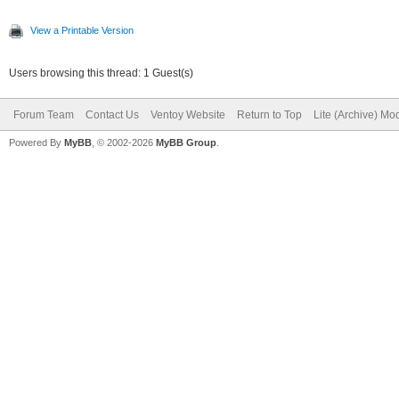
View a Printable Version
Users browsing this thread: 1 Guest(s)
Forum Team
Contact Us
Ventoy Website
Return to Top
Lite (Archive) Mo
Powered By
MyBB
, © 2002-2026
MyBB Group
.