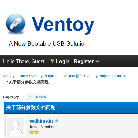
Hello There, Guest!
Login
Register
Ventoy Forums
›
Ventoy Plugin —— Ventoy 插件
›
Ventoy Plugin Forum
关于部分参数文档问题
erage
Pages (2):
1
2
Next »
关于部分参数文档问题
walkinrain
Junior Member