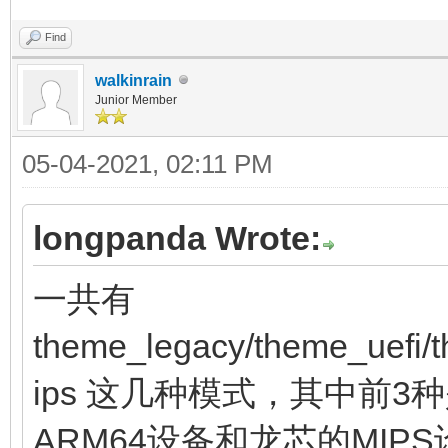
Find
walkinrain
Junior Member
05-04-2021, 02:11 PM
longpanda Wrote:
一共有
theme_legacy/theme_uefi
ips 这几种模式，其中前3
ARM64设备和龙芯的MIPS