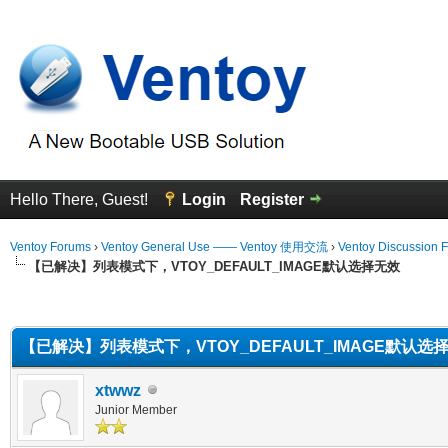
Hello There, Guest!
Login
Register
Ventoy Forums
›
Ventoy General Use —— Ventoy 使用交流
›
Ventoy Discussion 
【已解决】列表模式下，VTOY_DEFAULT_IMAGE默认选择无效
erage
【已解决】列表模式下，VTOY_DEFAULT_IMAGE默认选
xtwwz
Junior Member