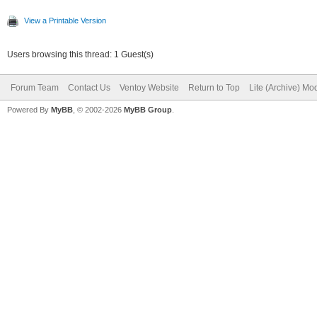
View a Printable Version
Users browsing this thread: 1 Guest(s)
Forum Team
Contact Us
Ventoy Website
Return to Top
Lite (Archive) Mo
Powered By
MyBB
, © 2002-2026
MyBB Group
.