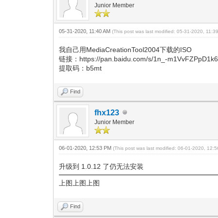
Junior Member
05-31-2020, 11:40 AM
(This post was last modified: 05-31-2020, 11:
我自己用MediaCreationTool2004下载的ISO
链接：https://pan.baidu.com/s/1n_-m1VvFZPpD1
提取码：b5mt
Find
fhx123
Junior Member
06-01-2020, 12:53 PM
(This post was last modified: 06-01-2020, 12
升级到 1.0.12 了仍无法安装
上图上图上图
Find