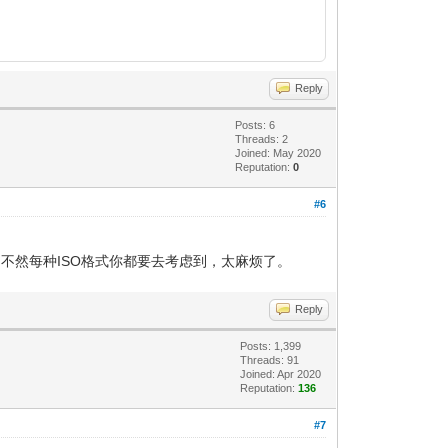
Reply
Posts: 6
Threads: 2
Joined: May 2020
Reputation:
0
#6
不然每种ISO格式你都要去考虑到，太麻烦了。
Reply
Posts: 1,399
Threads: 91
Joined: Apr 2020
Reputation:
136
#7