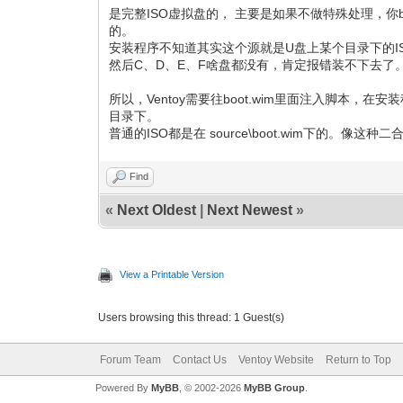
是完整ISO虚拟盘的， 主要是如果不做特殊处理，你
的。
安装程序不知道其实这个源就是U盘上某个目录下的I
然后C、D、E、F啥盘都没有，肯定报错装不下去了
所以，Ventoy需要往boot.wim里面注入脚本，
目录下。
普通的ISO都是在 source\boot.wim下的。像
Find
«
Next Oldest
|
Next Newest
»
View a Printable Version
Users browsing this thread: 1 Guest(s)
Forum Team
Contact Us
Ventoy Website
Return to Top
Powered By
MyBB
, © 2002-2026
MyBB Group
.