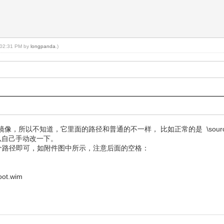
, 02:31 PM by
longpanda
.)
不知道，它里面的路径和普通的不一样， 比如正常的是 \sources\boot
以自己手动改一下。
，添加一个路径即可，如附件图中所示，注意后面的空格：
t.wim