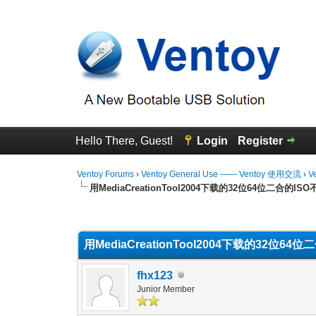
Hello There, Guest!
Login
Register
Ventoy Forums
›
Ventoy General Use —— Ventoy 使用交流
›
V
用MediaCreationTool2004下载的32位64位二合的IS
1 Vote(s) - 5 Average
1
2
3
4
5
用MediaCreationTool2004下载的32位64
fhx123
Junior Member