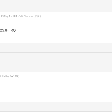
39 PM by
fhx123
.
Edit Reason: 分享
)
k62SJHnRQ
:56 PM by
fhx123
.)