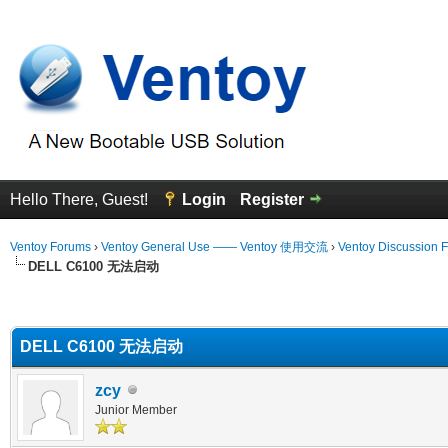
Hello There, Guest!
Login
Register
Ventoy Forums
›
Ventoy General Use —— Ventoy 使用交流
›
Ventoy Discussion 
DELL C6100 无法启动
erage
DELL C6100 无法启动
zcy
Junior Member