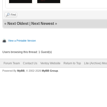
Find
«
Next Oldest
|
Next Newest
»
View a Printable Version
Users browsing this thread: 1 Guest(s)
Forum Team
Contact Us
Ventoy Website
Return to Top
Lite (Archive) Mo
Powered By
MyBB
, © 2002-2026
MyBB Group
.