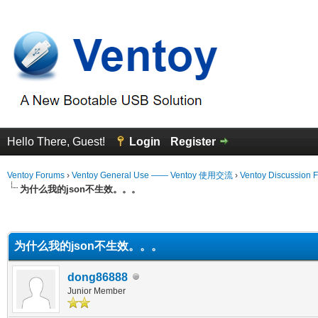
Hello There, Guest!
Login
Register
Ventoy Forums
›
Ventoy General Use —— Ventoy 使用交流
›
Ventoy Discussion 
为什么我的json不生效。。。
erage
为什么我的json不生效。。。
dong86888
Junior Member