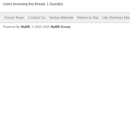
Users browsing this thread: 1 Guest(s)
Forum Team
Contact Us
Ventoy Website
Return to Top
Lite (Archive) Mo
Powered By
MyBB
, © 2002-2026
MyBB Group
.