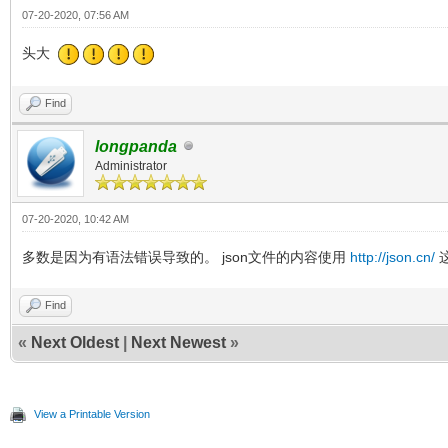
07-20-2020, 07:56 AM
头大
Find
longpanda
Administrator
07-20-2020, 10:42 AM
多数是因为有语法错误导致的。 json文件的内容使用
http://json.cn/
Find
«
Next Oldest
|
Next Newest
»
View a Printable Version