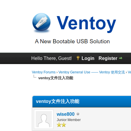
Hello There, Guest!
Login
Register
Ventoy Forums
›
Ventoy General Use —— Ventoy 使用交流
›
V
ventoy文件注入功能
0 Vote(s) - 0 Average
1
2
3
4
5
ventoy文件注入功能
wise800
Junior Member