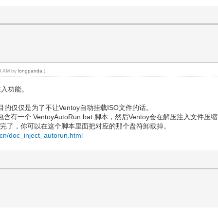
59 AM by
longpanda
.)
件注入功能。
atible目的仅仅是为了不让Ventoy自动挂载ISO文件的话。
包含有一个 VentoyAutoRun.bat 脚本，然后Ventoy会在解压注入
件挂载完了，你可以在这个脚本里面把对应的那个盘符卸载掉。
t/cn/doc_inject_autorun.html