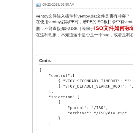
09-22-2023, 02:50 AM
ventoy文件注入插件和ventoy.dat文件是否有冲突？
在使用ventoy启动PE时，若PE的ISO根目录中有v
ISO文件如何标记自
器，不能直接弹出USB（等同于
在这种现象，不知道这个是否是一个bug，或者是我
Code:
{
"control":[
{ "VTOY_SECONDARY_TIMEOUT": "2"
{ "VTOY_DEFAULT_SEARCH_ROOT": "/
],
"injection":[
{
"parent": "/ISO",
"archive": "/ISO/diy.zip"
}
]
}