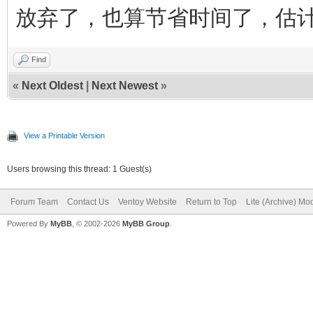
放弃了，也算节省时间了，估
Find
«
Next Oldest
|
Next Newest
»
View a Printable Version
Users browsing this thread: 1 Guest(s)
Forum Team
Contact Us
Ventoy Website
Return to Top
Lite (Archive) Mo
Powered By
MyBB
, © 2002-2026
MyBB Group
.