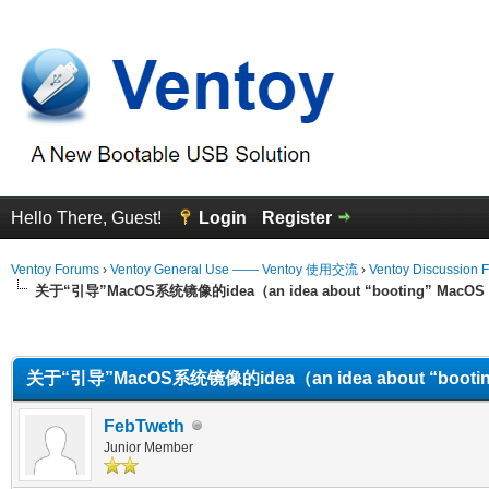
Hello There, Guest!
Login
Register
Ventoy Forums
›
Ventoy General Use —— Ventoy 使用交流
›
Ventoy Discussion 
关于“引导”MacOS系统镜像的idea（an idea about “booting” MacOS
erage
关于“引导”MacOS系统镜像的idea（an idea about “bootin
FebTweth
Junior Member