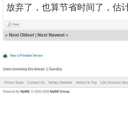
放弃了，也算节省时间了，估
Find
«
Next Oldest
|
Next Newest
»
View a Printable Version
Users browsing this thread: 1 Guest(s)
Forum Team
Contact Us
Ventoy Website
Return to Top
Lite (Archive) Mo
Powered By
MyBB
, © 2002-2026
MyBB Group
.