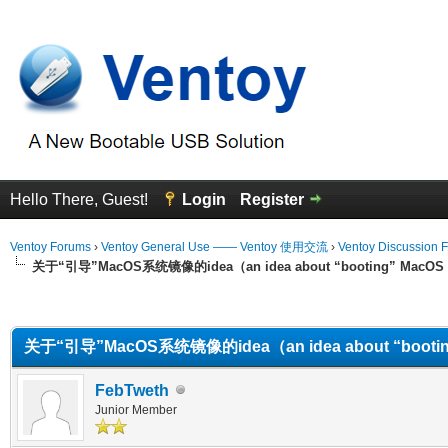
Hello There, Guest!
Login
Register
Ventoy Forums
›
Ventoy General Use —— Ventoy 使用交流
›
Ventoy Discussion 
关于“引导”MacOS系统镜像的idea（an idea about “booting” MacOS
erage
关于“引导”MacOS系统镜像的idea（an idea about “bootin
FebTweth
Junior Member