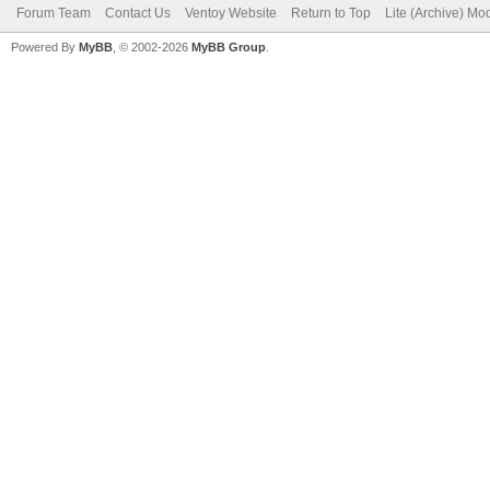
Forum Team
Contact Us
Ventoy Website
Return to Top
Lite (Archive) Mo
Powered By
MyBB
, © 2002-2026
MyBB Group
.