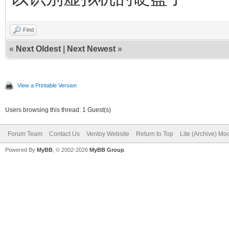
Find
«
Next Oldest
|
Next Newest
»
View a Printable Version
Users browsing this thread: 1 Guest(s)
Forum Team
Contact Us
Ventoy Website
Return to Top
Lite (Archive) Mo
Powered By
MyBB
, © 2002-2026
MyBB Group
.