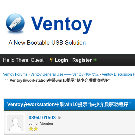
Hello There, Guest!
Login
Register
Ventoy Forums
›
Ventoy General Use —— Ventoy 使用交流
›
Ventoy Discussion 
Ventoy在workstation中装win10提示“缺少介质驱动程序”
erage
Ventoy在workstation中装win10提示“缺少介质驱动程序”
0394101503
Junior Member