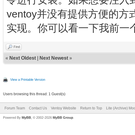
ventoy并没有提供方便的方
实现。你可以看一下我前一
Find
«
Next Oldest
|
Next Newest
»
View a Printable Version
Users browsing this thread: 1 Guest(s)
Forum Team
Contact Us
Ventoy Website
Return to Top
Lite (Archive) Mo
Powered By
MyBB
, © 2002-2026
MyBB Group
.