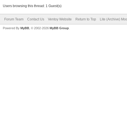
Users browsing this thread: 1 Guest(s)
Forum Team
Contact Us
Ventoy Website
Return to Top
Lite (Archive) Mo
Powered By
MyBB
, © 2002-2026
MyBB Group
.