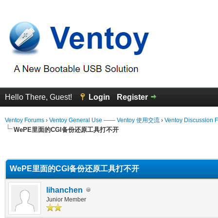
Hello There, Guest!
Login
Register
Ventoy Forums
›
Ventoy General Use —— Ventoy 使用交流
›
Ventoy Discussion 
WePE里面的CGI备份还原工具打不开
erage
WePE里面的CGI备份还原工具打不开
lihanchen
Junior Member