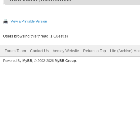
View a Printable Version
Users browsing this thread: 1 Guest(s)
Forum Team
Contact Us
Ventoy Website
Return to Top
Lite (Archive) Mo
Powered By
MyBB
, © 2002-2026
MyBB Group
.