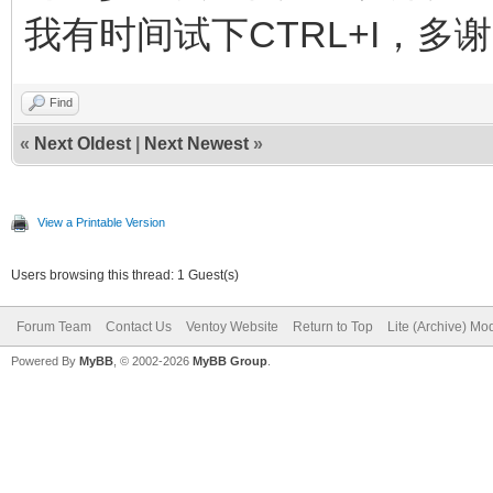
我有时间试下CTRL+I，多
Find
«
Next Oldest
|
Next Newest
»
View a Printable Version
Users browsing this thread: 1 Guest(s)
Forum Team
Contact Us
Ventoy Website
Return to Top
Lite (Archive) Mo
Powered By
MyBB
, © 2002-2026
MyBB Group
.