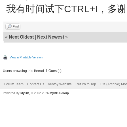
我有时间试下CTRL+I，多
Find
«
Next Oldest
|
Next Newest
»
View a Printable Version
Users browsing this thread: 1 Guest(s)
Forum Team
Contact Us
Ventoy Website
Return to Top
Lite (Archive) Mo
Powered By
MyBB
, © 2002-2026
MyBB Group
.